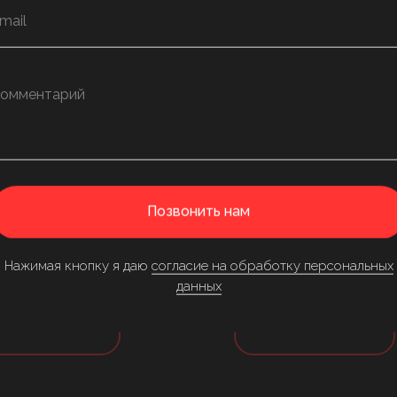
ЕЛЬНЫЙ ВИЛОЧНЫЙ
ДИЗЕЛЬНЫЙ ВИ
Позвонить нам
РУЗЧИК EP CPCD
ПОГРУЗЧИК EP C
8 T8 OPTIMAL SERIES
20/25 T8 OPTIMAL
Нажимая кнопку я даю
согласие на обработку персональных
одробнее
Подробнее
данных
апросить цену
Запросить цену