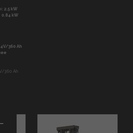
я
: 2.5 kW
:
0.84 kW
4V/360 Ah
нее
V/360 Ah