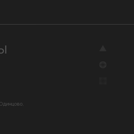
Ы
 Одинцово,